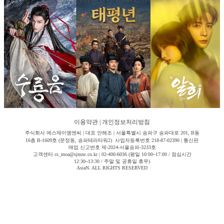
이용약관
|
개인정보처리방침
주식회사 에스제이엠엔씨 | 대표 안해조 | 서울특별시 송파구 송파대로 201, B동
16층 B-1609호 (문정동, 송파테라타워2) 사업자등록번호 218-87-02390 | 통신판
매업 신고번호 제-2024-서울송파-3233호
고객센터 cs_moa@sjmnc.co.kr | 02-400-6036 (평일 10:00~17:00 / 점심시간
12:30~13:30 / 주말 및 공휴일 휴무)
AsiaN. ALL RIGHTS RESERVED