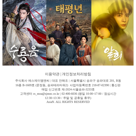
이용약관
|
개인정보처리방침
주식회사 에스제이엠엔씨 | 대표 안해조 | 서울특별시 송파구 송파대로 201, B동
16층 B-1609호 (문정동, 송파테라타워2) 사업자등록번호 218-87-02390 | 통신판
매업 신고번호 제-2024-서울송파-3233호
고객센터 cs_moa@sjmnc.co.kr | 02-400-6036 (평일 10:00~17:00 / 점심시간
12:30~13:30 / 주말 및 공휴일 휴무)
AsiaN. ALL RIGHTS RESERVED