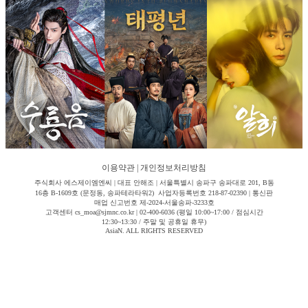
이용약관
|
개인정보처리방침
주식회사 에스제이엠엔씨 | 대표 안해조 | 서울특별시 송파구 송파대로 201, B동
16층 B-1609호 (문정동, 송파테라타워2) 사업자등록번호 218-87-02390 | 통신판
매업 신고번호 제-2024-서울송파-3233호
고객센터 cs_moa@sjmnc.co.kr | 02-400-6036 (평일 10:00~17:00 / 점심시간
12:30~13:30 / 주말 및 공휴일 휴무)
AsiaN. ALL RIGHTS RESERVED