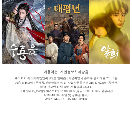
이용약관
|
개인정보처리방침
주식회사 에스제이엠엔씨 | 대표 안해조 | 서울특별시 송파구 송파대로 201, B동
16층 B-1609호 (문정동, 송파테라타워2) 사업자등록번호 218-87-02390 | 통신판
매업 신고번호 제-2024-서울송파-3233호
고객센터 cs_moa@sjmnc.co.kr | 02-400-6036 (평일 10:00~17:00 / 점심시간
12:30~13:30 / 주말 및 공휴일 휴무)
AsiaN. ALL RIGHTS RESERVED