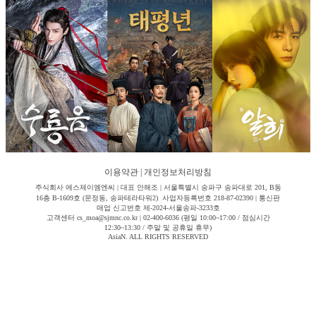
이용약관
|
개인정보처리방침
주식회사 에스제이엠엔씨 | 대표 안해조 | 서울특별시 송파구 송파대로 201, B동
16층 B-1609호 (문정동, 송파테라타워2) 사업자등록번호 218-87-02390 | 통신판
매업 신고번호 제-2024-서울송파-3233호
고객센터 cs_moa@sjmnc.co.kr | 02-400-6036 (평일 10:00~17:00 / 점심시간
12:30~13:30 / 주말 및 공휴일 휴무)
AsiaN. ALL RIGHTS RESERVED