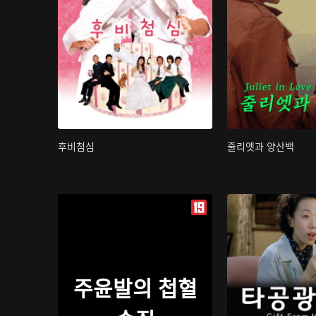
후비첨심
줄리엣과 양산백
주윤발의 첩혈