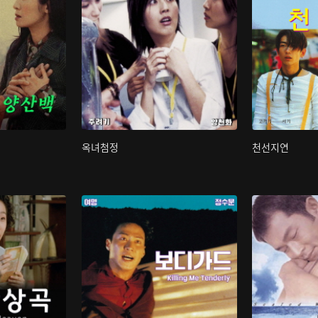
옥녀첨정
천선지연