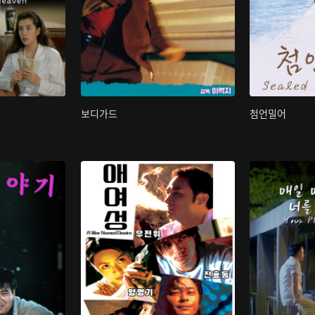
보디가드
첨언밀어