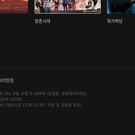
청춘시대
취가박당
처리방침
01, B동 16층 B-1609호 (문정동, 송파테라타워2)
울송파-3233호
:00 / 점심시간 12:30~13:30 / 주말 및 공휴일 휴무)