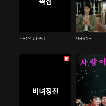
속집
주윤발의 첩혈속집
타공광상곡
비녀정전