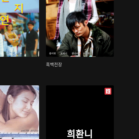
흑백전장
희환니