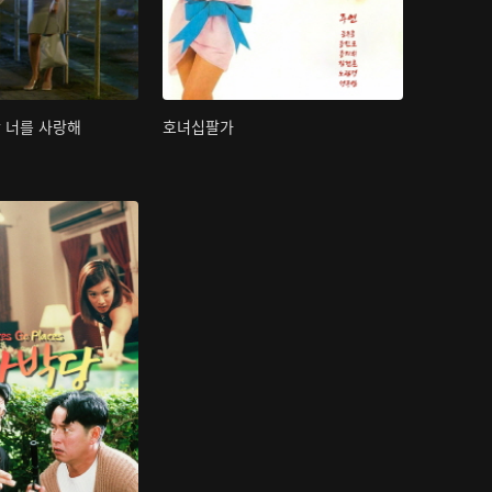
간 너를 사랑해
호녀십팔가