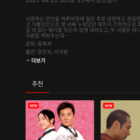
사랑하는 연인을 하루아침에 잃은 후로 냉정하고 현실만
고 식물인간으로 몇 년째 누워있던 재키가 기적적으로 
갈 데 없는 재키를 자신의 집에 데려오고, 두 사람은 
사랑을 싹틔우는데…
감독:
등특희
출연:
양조위,
이가흔
채널:
더보기
AsiaM
오픈:
2025-08-21
관람등급:
추천