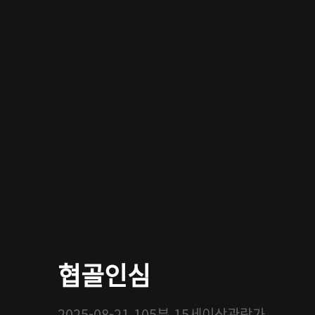
협골인심
2025-08-21
105분
15세이상관람가