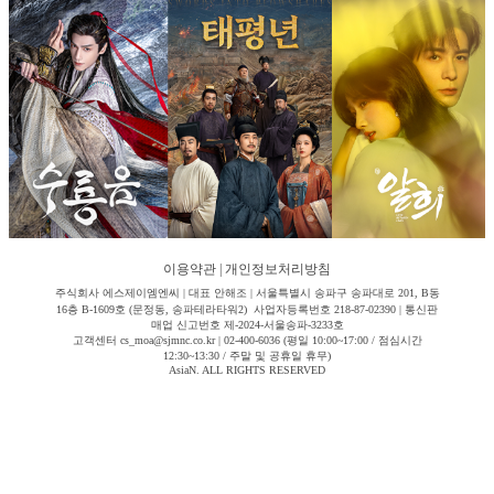
이용약관
|
개인정보처리방침
주식회사 에스제이엠엔씨 | 대표 안해조 | 서울특별시 송파구 송파대로 201, B동
16층 B-1609호 (문정동, 송파테라타워2) 사업자등록번호 218-87-02390 | 통신판
매업 신고번호 제-2024-서울송파-3233호
고객센터 cs_moa@sjmnc.co.kr | 02-400-6036 (평일 10:00~17:00 / 점심시간
12:30~13:30 / 주말 및 공휴일 휴무)
AsiaN. ALL RIGHTS RESERVED