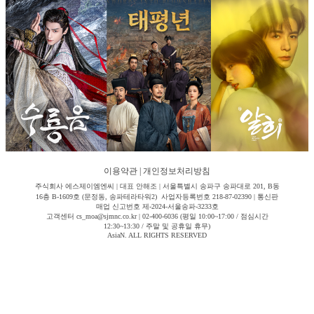
이용약관
|
개인정보처리방침
주식회사 에스제이엠엔씨 | 대표 안해조 | 서울특별시 송파구 송파대로 201, B동
16층 B-1609호 (문정동, 송파테라타워2) 사업자등록번호 218-87-02390 | 통신판
매업 신고번호 제-2024-서울송파-3233호
고객센터 cs_moa@sjmnc.co.kr | 02-400-6036 (평일 10:00~17:00 / 점심시간
12:30~13:30 / 주말 및 공휴일 휴무)
AsiaN. ALL RIGHTS RESERVED