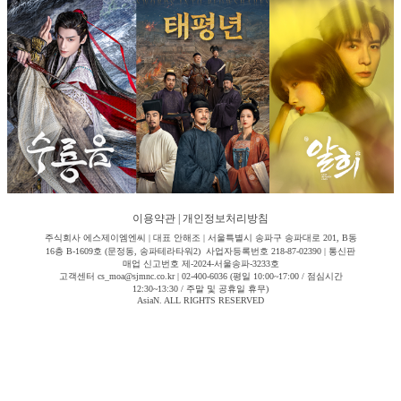
이용약관
|
개인정보처리방침
주식회사 에스제이엠엔씨 | 대표 안해조 | 서울특별시 송파구 송파대로 201, B동
16층 B-1609호 (문정동, 송파테라타워2) 사업자등록번호 218-87-02390 | 통신판
매업 신고번호 제-2024-서울송파-3233호
고객센터 cs_moa@sjmnc.co.kr | 02-400-6036 (평일 10:00~17:00 / 점심시간
12:30~13:30 / 주말 및 공휴일 휴무)
AsiaN. ALL RIGHTS RESERVED