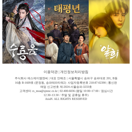
이용약관
|
개인정보처리방침
주식회사 에스제이엠엔씨 | 대표 안해조 | 서울특별시 송파구 송파대로 201, B동
16층 B-1609호 (문정동, 송파테라타워2) 사업자등록번호 218-87-02390 | 통신판
매업 신고번호 제-2024-서울송파-3233호
고객센터 cs_moa@sjmnc.co.kr | 02-400-6036 (평일 10:00~17:00 / 점심시간
12:30~13:30 / 주말 및 공휴일 휴무)
AsiaN. ALL RIGHTS RESERVED