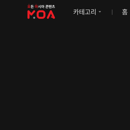
MOA
카테고리
홈