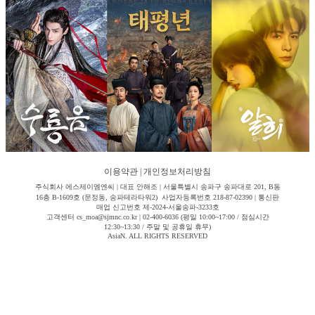
이용약관
|
개인정보처리방침
주식회사 에스제이엠엔씨 | 대표 안해조 | 서울특별시 송파구 송파대로 201, B동
16층 B-1609호 (문정동, 송파테라타워2) 사업자등록번호 218-87-02390 | 통신판
매업 신고번호 제-2024-서울송파-3233호
고객센터 cs_moa@sjmnc.co.kr | 02-400-6036 (평일 10:00~17:00 / 점심시간
12:30~13:30 / 주말 및 공휴일 휴무)
AsiaN. ALL RIGHTS RESERVED