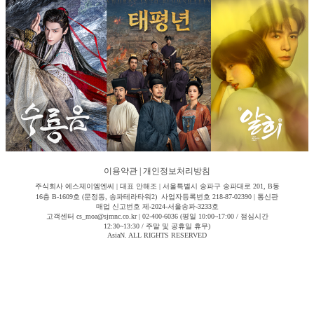
이용약관
|
개인정보처리방침
주식회사 에스제이엠엔씨 | 대표 안해조 | 서울특별시 송파구 송파대로 201, B동
16층 B-1609호 (문정동, 송파테라타워2) 사업자등록번호 218-87-02390 | 통신판
매업 신고번호 제-2024-서울송파-3233호
고객센터 cs_moa@sjmnc.co.kr | 02-400-6036 (평일 10:00~17:00 / 점심시간
12:30~13:30 / 주말 및 공휴일 휴무)
AsiaN. ALL RIGHTS RESERVED