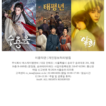
이용약관
|
개인정보처리방침
주식회사 에스제이엠엔씨 | 대표 안해조 | 서울특별시 송파구 송파대로 201, B동
16층 B-1609호 (문정동, 송파테라타워2) 사업자등록번호 218-87-02390 | 통신판
매업 신고번호 제-2024-서울송파-3233호
고객센터 cs_moa@sjmnc.co.kr | 02-400-6036 (평일 10:00~17:00 / 점심시간
12:30~13:30 / 주말 및 공휴일 휴무)
AsiaN. ALL RIGHTS RESERVED