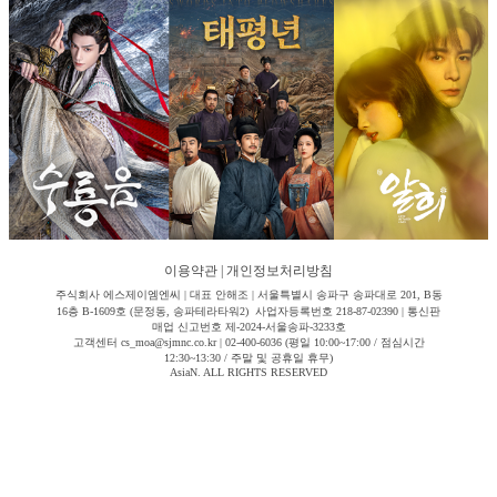
이용약관
|
개인정보처리방침
주식회사 에스제이엠엔씨 | 대표 안해조 | 서울특별시 송파구 송파대로 201, B동
16층 B-1609호 (문정동, 송파테라타워2) 사업자등록번호 218-87-02390 | 통신판
매업 신고번호 제-2024-서울송파-3233호
고객센터 cs_moa@sjmnc.co.kr | 02-400-6036 (평일 10:00~17:00 / 점심시간
12:30~13:30 / 주말 및 공휴일 휴무)
AsiaN. ALL RIGHTS RESERVED