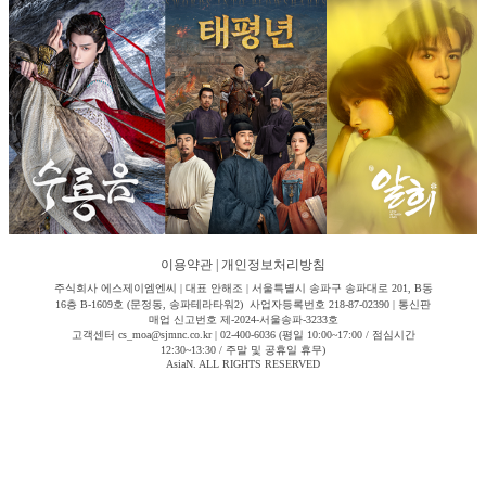
이용약관
|
개인정보처리방침
주식회사 에스제이엠엔씨 | 대표 안해조 | 서울특별시 송파구 송파대로 201, B동
16층 B-1609호 (문정동, 송파테라타워2) 사업자등록번호 218-87-02390 | 통신판
매업 신고번호 제-2024-서울송파-3233호
고객센터 cs_moa@sjmnc.co.kr | 02-400-6036 (평일 10:00~17:00 / 점심시간
12:30~13:30 / 주말 및 공휴일 휴무)
AsiaN. ALL RIGHTS RESERVED