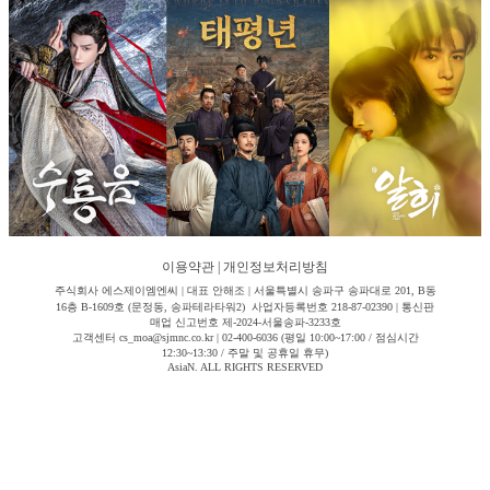
이용약관
|
개인정보처리방침
주식회사 에스제이엠엔씨 | 대표 안해조 | 서울특별시 송파구 송파대로 201, B동
16층 B-1609호 (문정동, 송파테라타워2) 사업자등록번호 218-87-02390 | 통신판
매업 신고번호 제-2024-서울송파-3233호
고객센터 cs_moa@sjmnc.co.kr | 02-400-6036 (평일 10:00~17:00 / 점심시간
12:30~13:30 / 주말 및 공휴일 휴무)
AsiaN. ALL RIGHTS RESERVED