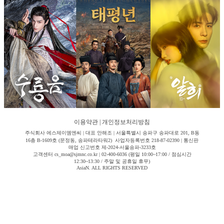
이용약관
|
개인정보처리방침
주식회사 에스제이엠엔씨 | 대표 안해조 | 서울특별시 송파구 송파대로 201, B동
16층 B-1609호 (문정동, 송파테라타워2) 사업자등록번호 218-87-02390 | 통신판
매업 신고번호 제-2024-서울송파-3233호
고객센터 cs_moa@sjmnc.co.kr | 02-400-6036 (평일 10:00~17:00 / 점심시간
12:30~13:30 / 주말 및 공휴일 휴무)
AsiaN. ALL RIGHTS RESERVED