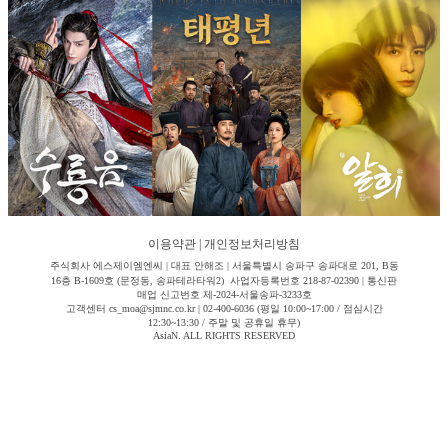
이용약관
|
개인정보처리방침
주식회사 에스제이엠엔씨 | 대표 안해조 | 서울특별시 송파구 송파대로 201, B동
16층 B-1609호 (문정동, 송파테라타워2) 사업자등록번호 218-87-02390 | 통신판
매업 신고번호 제-2024-서울송파-3233호
고객센터 cs_moa@sjmnc.co.kr | 02-400-6036 (평일 10:00~17:00 / 점심시간
12:30~13:30 / 주말 및 공휴일 휴무)
AsiaN. ALL RIGHTS RESERVED