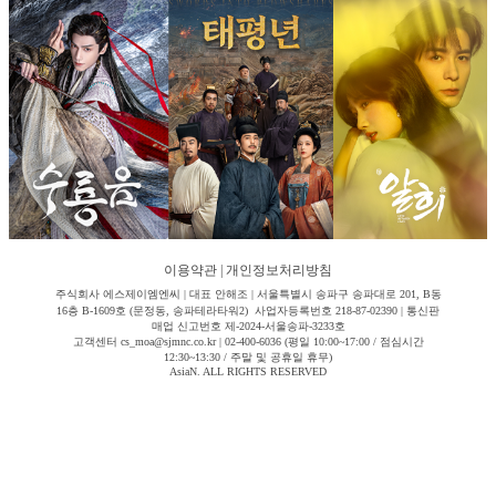
이용약관
|
개인정보처리방침
주식회사 에스제이엠엔씨 | 대표 안해조 | 서울특별시 송파구 송파대로 201, B동
16층 B-1609호 (문정동, 송파테라타워2) 사업자등록번호 218-87-02390 | 통신판
매업 신고번호 제-2024-서울송파-3233호
고객센터 cs_moa@sjmnc.co.kr | 02-400-6036 (평일 10:00~17:00 / 점심시간
12:30~13:30 / 주말 및 공휴일 휴무)
AsiaN. ALL RIGHTS RESERVED