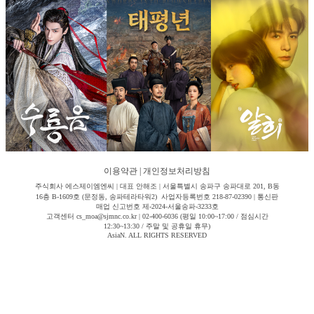
이용약관
|
개인정보처리방침
주식회사 에스제이엠엔씨 | 대표 안해조 | 서울특별시 송파구 송파대로 201, B동
16층 B-1609호 (문정동, 송파테라타워2) 사업자등록번호 218-87-02390 | 통신판
매업 신고번호 제-2024-서울송파-3233호
고객센터 cs_moa@sjmnc.co.kr | 02-400-6036 (평일 10:00~17:00 / 점심시간
12:30~13:30 / 주말 및 공휴일 휴무)
AsiaN. ALL RIGHTS RESERVED