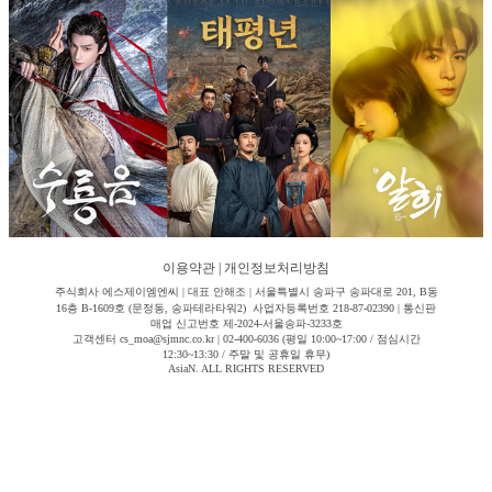
이용약관
|
개인정보처리방침
주식회사 에스제이엠엔씨 | 대표 안해조 | 서울특별시 송파구 송파대로 201, B동
16층 B-1609호 (문정동, 송파테라타워2) 사업자등록번호 218-87-02390 | 통신판
매업 신고번호 제-2024-서울송파-3233호
고객센터 cs_moa@sjmnc.co.kr | 02-400-6036 (평일 10:00~17:00 / 점심시간
12:30~13:30 / 주말 및 공휴일 휴무)
AsiaN. ALL RIGHTS RESERVED