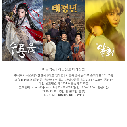
이용약관
|
개인정보처리방침
주식회사 에스제이엠엔씨 | 대표 안해조 | 서울특별시 송파구 송파대로 201, B동
16층 B-1609호 (문정동, 송파테라타워2) 사업자등록번호 218-87-02390 | 통신판
매업 신고번호 제-2024-서울송파-3233호
고객센터 cs_moa@sjmnc.co.kr | 02-400-6036 (평일 10:00~17:00 / 점심시간
12:30~13:30 / 주말 및 공휴일 휴무)
AsiaN. ALL RIGHTS RESERVED