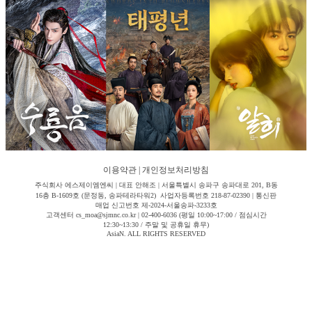
이용약관
|
개인정보처리방침
주식회사 에스제이엠엔씨 | 대표 안해조 | 서울특별시 송파구 송파대로 201, B동
16층 B-1609호 (문정동, 송파테라타워2) 사업자등록번호 218-87-02390 | 통신판
매업 신고번호 제-2024-서울송파-3233호
고객센터 cs_moa@sjmnc.co.kr | 02-400-6036 (평일 10:00~17:00 / 점심시간
12:30~13:30 / 주말 및 공휴일 휴무)
AsiaN. ALL RIGHTS RESERVED