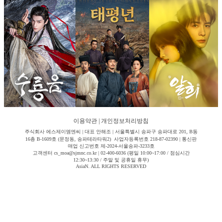
이용약관
|
개인정보처리방침
주식회사 에스제이엠엔씨 | 대표 안해조 | 서울특별시 송파구 송파대로 201, B동
16층 B-1609호 (문정동, 송파테라타워2) 사업자등록번호 218-87-02390 | 통신판
매업 신고번호 제-2024-서울송파-3233호
고객센터 cs_moa@sjmnc.co.kr | 02-400-6036 (평일 10:00~17:00 / 점심시간
12:30~13:30 / 주말 및 공휴일 휴무)
AsiaN. ALL RIGHTS RESERVED