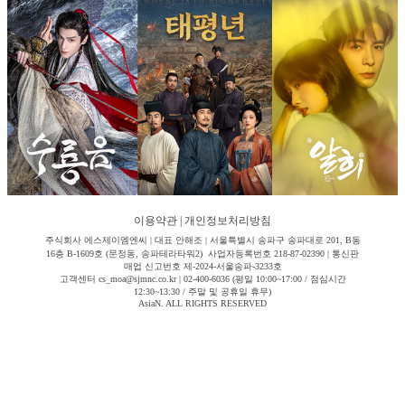
이용약관
|
개인정보처리방침
주식회사 에스제이엠엔씨 | 대표 안해조 | 서울특별시 송파구 송파대로 201, B동
16층 B-1609호 (문정동, 송파테라타워2) 사업자등록번호 218-87-02390 | 통신판
매업 신고번호 제-2024-서울송파-3233호
고객센터 cs_moa@sjmnc.co.kr | 02-400-6036 (평일 10:00~17:00 / 점심시간
12:30~13:30 / 주말 및 공휴일 휴무)
AsiaN. ALL RIGHTS RESERVED