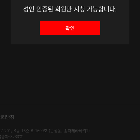
성인 인증된 회원만 시청 가능합니다.
확인
처리방침
01, B동 16층 B-1609호 (문정동, 송파테라타워2)
울송파-3233호