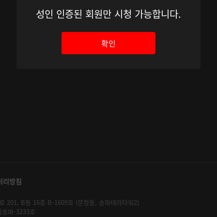
성인 인증된 회원만 시청 가능합니다.
확인
처리방침
01, B동 16층 B-1609호 (문정동, 송파테라타워2)
울송파-3233호