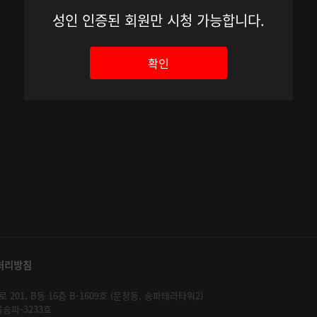
성인 인증된 회원만 시청 가능합니다.
확인
처리방침
01, B동 16층 B-1609호 (문정동, 송파테라타워2)
울송파-3233호