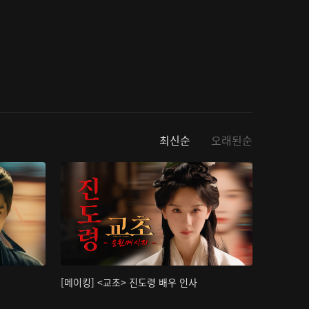
최신순
오래된순
[메이킹] <교초> 진도령 배우 인사