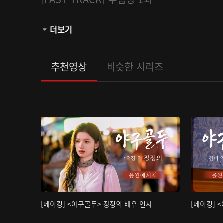
관람등급:
더보기
추천영상
비슷한 시리즈
[메이킹] <야구골두> 장정의 배우 인사
[메이킹] 