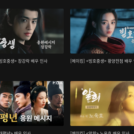
<빙호중생> 장강락 배우 인사
[메이킹] <빙호중생> 황양전첨 배우
<태평년> 배우 인사
[메이킹] <알희> 노욱효 배우 인사