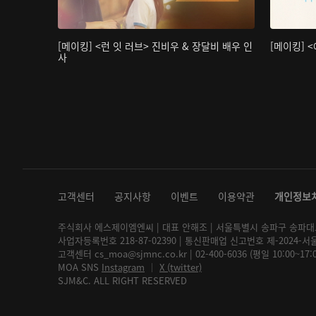
[메이킹] <런 잇 러브> 진비우 & 장달비 배우 인
[메이킹] 
사
고객센터
공지사항
이벤트
이용약관
개인정보
주식회사 에스제이엠엔씨 | 대표 안해조 | 서울특별시 송파구 송파대로 2
사업자등록번호 218-87-02390 | 통신판매업 신고번호 제-2024-서
고객센터 cs_moa@sjmnc.co.kr | 02-400-6036 (평일 10:00~17
MOA SNS
Instagram
│
X (twitter)
SJM&C. ALL RIGHT RESERVED