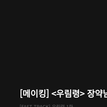
[메이킹] <우림령> 장약
[FAST TRACK] 우림령 1화