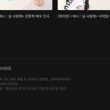
<애니 : 널 사랑해> 장릉혁 배우 인사
[메이킹] <애니 : 널 사랑해> 서약함
처리방침
01, B동 16층 B-1609호 (문정동, 송파테라타워2)
울송파-3233호
:00 / 점심시간 12:30~13:30 / 주말 및 공휴일 휴무)