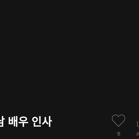
남 배우 인사
찜