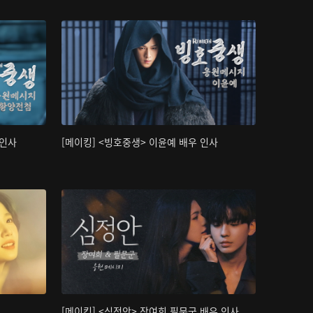
 인사
[메이킹] <빙호중생> 이윤예 배우 인사
[메이킹] <심정안> 장여희,필문군 배우 인사