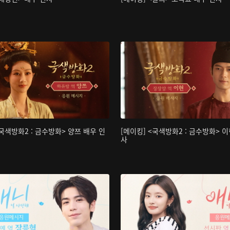
<국색방화2 : 금수방화> 양쯔 배우 인
[메이킹] <국색방화2 : 금수방화> 이
사