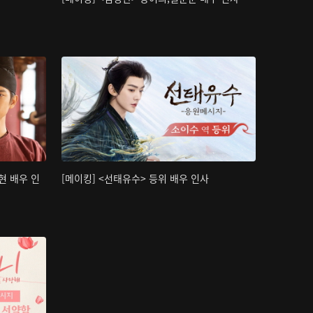
현 배우 인
[메이킹] <선태유수> 등위 배우 인사