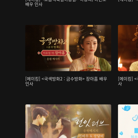
배우 인사
[메이킹] <국색방화2 : 금수방화> 장아흠 배우
[메이킹] 
인사
사