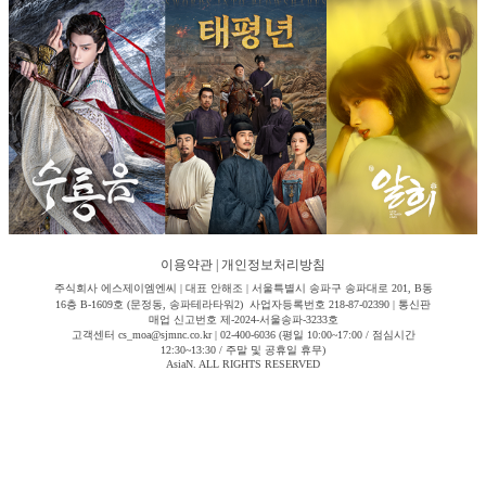
이용약관
|
개인정보처리방침
주식회사 에스제이엠엔씨 | 대표 안해조 | 서울특별시 송파구 송파대로 201, B동
16층 B-1609호 (문정동, 송파테라타워2) 사업자등록번호 218-87-02390 | 통신판
매업 신고번호 제-2024-서울송파-3233호
고객센터 cs_moa@sjmnc.co.kr | 02-400-6036 (평일 10:00~17:00 / 점심시간
12:30~13:30 / 주말 및 공휴일 휴무)
AsiaN. ALL RIGHTS RESERVED