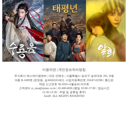
이용약관
|
개인정보처리방침
주식회사 에스제이엠엔씨 | 대표 안해조 | 서울특별시 송파구 송파대로 201, B동
16층 B-1609호 (문정동, 송파테라타워2) 사업자등록번호 218-87-02390 | 통신판
매업 신고번호 제-2024-서울송파-3233호
고객센터 cs_moa@sjmnc.co.kr | 02-400-6036 (평일 10:00~17:00 / 점심시간
12:30~13:30 / 주말 및 공휴일 휴무)
AsiaN. ALL RIGHTS RESERVED