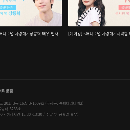
<애니 : 널 사랑해> 장릉혁 배우 인사
[메이킹] <애니 : 널 사랑해> 서약함
처리방침
01, B동 16층 B-1609호 (문정동, 송파테라타워2)
울송파-3233호
:00 / 점심시간 12:30~13:30 / 주말 및 공휴일 휴무)