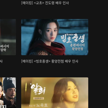
[메이킹] <교초> 진도령 배우 인사
인사
[메이킹] <빙호중생> 황양전첨 배우 인사