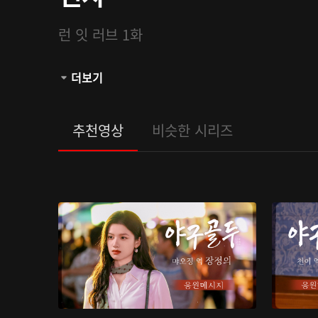
런 잇 러브 1화
관람등급:
더보기
추천영상
비슷한 시리즈