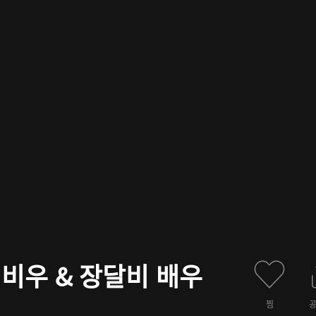
진비우 & 장달비 배우
찜