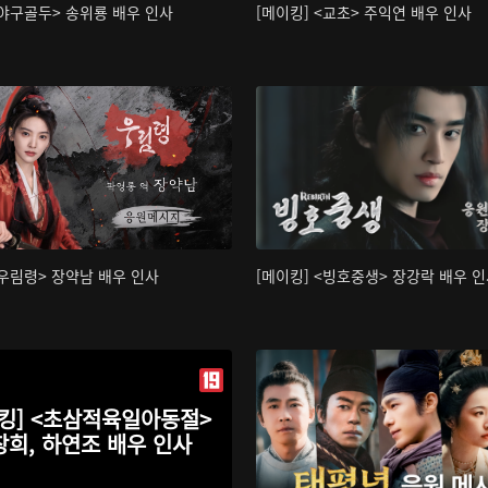
<야구골두> 송위룡 배우 인사
[메이킹] <교초> 주익연 배우 인사
<우림령> 장약남 배우 인사
[메이킹] <빙호중생> 장강락 배우 
킹] <초삼적육일아동절>
창희, 하연조 배우 인사