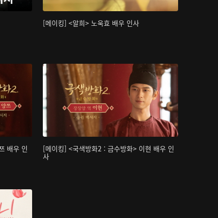
[메이킹] <알희> 노욱효 배우 인사
쯔 배우 인
[메이킹] <국색방화2 : 금수방화> 이현 배우 인
사