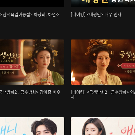
<초삼적육일아동절> 하창희, 하연조
[메이킹] <태평년> 배우 인사
<국색방화2 : 금수방화> 장아흠 배우
[메이킹] <국색방화2 : 금수방화> 양
사