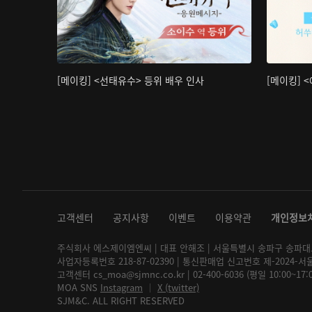
[메이킹] <선태유수> 등위 배우 인사
[메이킹] 
고객센터
공지사항
이벤트
이용약관
개인정보
주식회사 에스제이엠엔씨 | 대표 안해조 | 서울특별시 송파구 송파대로 2
사업자등록번호 218-87-02390 | 통신판매업 신고번호 제-2024-서
고객센터 cs_moa@sjmnc.co.kr | 02-400-6036 (평일 10:00~17
MOA SNS
Instagram
│
X (twitter)
SJM&C. ALL RIGHT RESERVED