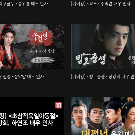
<야구골두> 송위룡 배우 인사
[메이킹] <교초> 주익연 배우 인사
<우림령> 장약남 배우 인사
[메이킹] <빙호중생> 장강락 배우 
킹] <초삼적육일아동절>
창희, 하연조 배우 인사