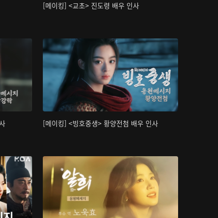
[메이킹] <교초> 진도령 배우 인사
인사
[메이킹] <빙호중생> 황양전첨 배우 인사