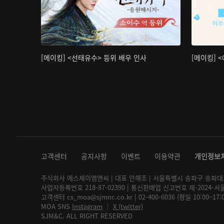
[메이킹] <선태유수> 등위 배우 인사
[메이킹] 
고객센터
공지사항
이벤트
이용약관
개인정보
주식회사 에스제이엠엔씨 | 대표 안해조 | 서울특별시 송파구 송파대로 2
사업자등록번호 218-87-02390 | 통신판매업 신고번호 제-2024-서
고객센터 cs_moa@sjmnc.co.kr | 02-400-6036 (평일 10:00~17
MOA SNS
Instagram
│
X (twitter)
SJM&C. ALL RIGHT RESERVED