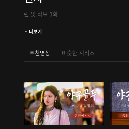
런 잇 러브 1화
관람등급:
더보기
추천영상
비슷한 시리즈