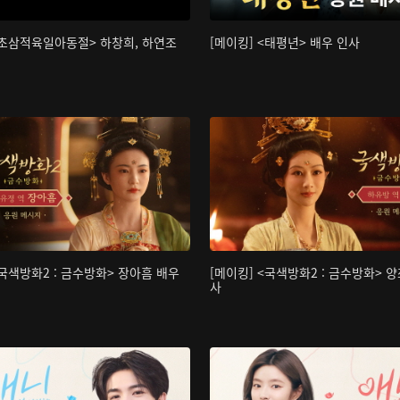
<초삼적육일아동절> 하창희, 하연조
[메이킹] <태평년> 배우 인사
<국색방화2 : 금수방화> 장아흠 배우
[메이킹] <국색방화2 : 금수방화> 양
사