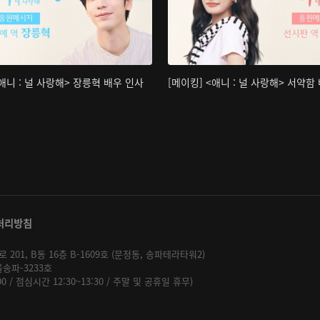
<애니 : 널 사랑해> 장릉혁 배우 인사
[메이킹] <애니 : 널 사랑해> 서약함
처리방침
01, B동 16층 B-1609호 (문정동, 송파테라타워2)
울송파-3233호
:00 / 점심시간 12:30~13:30 / 주말 및 공휴일 휴무)