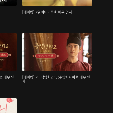
[메이킹] <알희> 노욱효 배우 인사
쯔 배우 인
[메이킹] <국색방화2 : 금수방화> 이현 배우 인
사