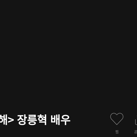
랑해> 장릉혁 배우
찜