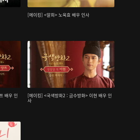
[메이킹] <알희> 노욱효 배우 인사
쯔 배우 인
[메이킹] <국색방화2 : 금수방화> 이현 배우 인
사