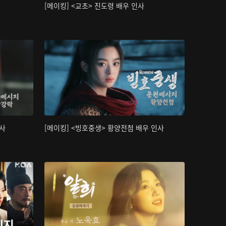
[메이킹] <교초> 진도령 배우 인사
인사
[메이킹] <빙호중생> 황양전첨 배우 인사