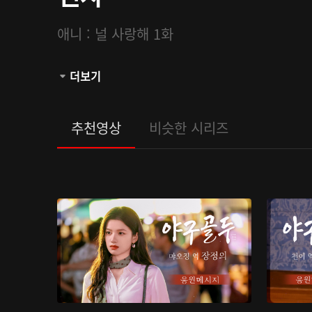
애니 : 널 사랑해 1화
관람등급:
더보기
추천영상
비슷한 시리즈