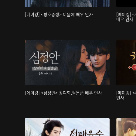
[메이킹] <빙호중생> 이윤예 배우 인사
[메이킹] 
배우 인사
[메이킹] <심정안> 장여희,필문군 배우 인사
[메이킹] 
인사