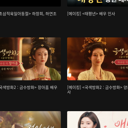
<초삼적육일아동절> 하창희, 하연조
[메이킹] <태평년> 배우 인사
<국색방화2 : 금수방화> 장아흠 배우
[메이킹] <국색방화2 : 금수방화> 양
사