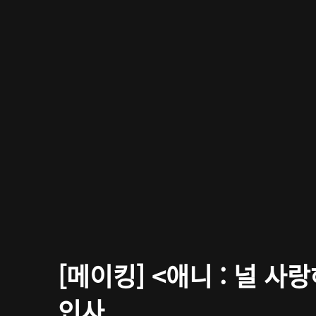
[메이킹] <애니 : 널 사
인사