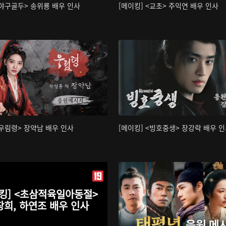
<야구골두> 송위룡 배우 인사
[메이킹] <교초> 주익연 배우 인사
<우림령> 장약남 배우 인사
[메이킹] <빙호중생> 장강락 배우 
킹] <초삼적육일아동절>
창희, 하연조 배우 인사