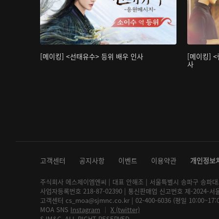
[메이킹] <선태유수> 등위 배우 인사
[메이킹] 
사
고객센터
공지사항
이벤트
이용약관
개인정보
주식회사 에스제이엠엔씨 | 대표 안해조 | 서울특별시 송파구 송파대로 2
사업자등록번호 218-87-02390 | 통신판매업 신고번호 제-2024-서
고객센터 cs_moa@sjmnc.co.kr | 02-400-6036 (평일 10:00~17
MOA SNS
Instagram
│
X (twitter)
SJM&C. ALL RIGHT RESERVED