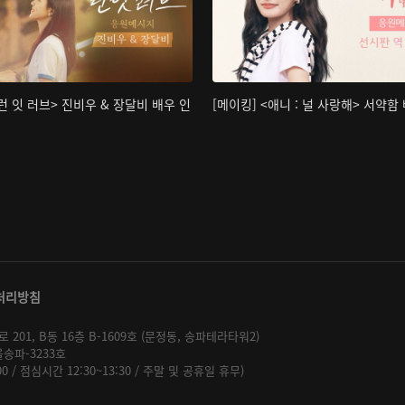
<런 잇 러브> 진비우 & 장달비 배우 인
[메이킹] <애니 : 널 사랑해> 서약함
처리방침
01, B동 16층 B-1609호 (문정동, 송파테라타워2)
울송파-3233호
:00 / 점심시간 12:30~13:30 / 주말 및 공휴일 휴무)