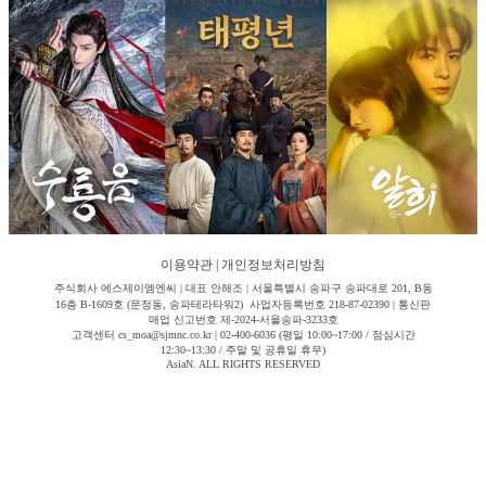
이용약관
|
개인정보처리방침
주식회사 에스제이엠엔씨 | 대표 안해조 | 서울특별시 송파구 송파대로 201, B동
16층 B-1609호 (문정동, 송파테라타워2) 사업자등록번호 218-87-02390 | 통신판
매업 신고번호 제-2024-서울송파-3233호
고객센터 cs_moa@sjmnc.co.kr | 02-400-6036 (평일 10:00~17:00 / 점심시간
12:30~13:30 / 주말 및 공휴일 휴무)
AsiaN. ALL RIGHTS RESERVED