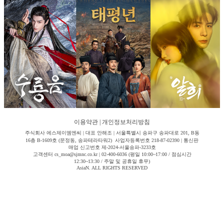
이용약관
|
개인정보처리방침
주식회사 에스제이엠엔씨 | 대표 안해조 | 서울특별시 송파구 송파대로 201, B동
16층 B-1609호 (문정동, 송파테라타워2) 사업자등록번호 218-87-02390 | 통신판
매업 신고번호 제-2024-서울송파-3233호
고객센터 cs_moa@sjmnc.co.kr | 02-400-6036 (평일 10:00~17:00 / 점심시간
12:30~13:30 / 주말 및 공휴일 휴무)
AsiaN. ALL RIGHTS RESERVED