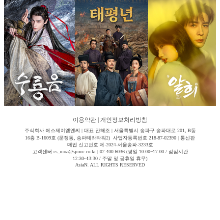
이용약관
|
개인정보처리방침
주식회사 에스제이엠엔씨 | 대표 안해조 | 서울특별시 송파구 송파대로 201, B동
16층 B-1609호 (문정동, 송파테라타워2) 사업자등록번호 218-87-02390 | 통신판
매업 신고번호 제-2024-서울송파-3233호
고객센터 cs_moa@sjmnc.co.kr | 02-400-6036 (평일 10:00~17:00 / 점심시간
12:30~13:30 / 주말 및 공휴일 휴무)
AsiaN. ALL RIGHTS RESERVED