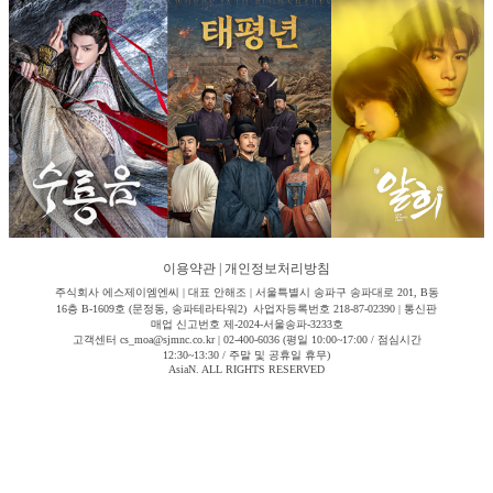
이용약관
|
개인정보처리방침
주식회사 에스제이엠엔씨 | 대표 안해조 | 서울특별시 송파구 송파대로 201, B동
16층 B-1609호 (문정동, 송파테라타워2) 사업자등록번호 218-87-02390 | 통신판
매업 신고번호 제-2024-서울송파-3233호
고객센터 cs_moa@sjmnc.co.kr | 02-400-6036 (평일 10:00~17:00 / 점심시간
12:30~13:30 / 주말 및 공휴일 휴무)
AsiaN. ALL RIGHTS RESERVED