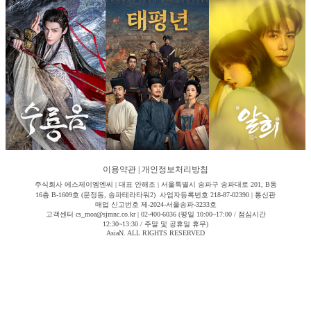
이용약관
|
개인정보처리방침
주식회사 에스제이엠엔씨 | 대표 안해조 | 서울특별시 송파구 송파대로 201, B동
16층 B-1609호 (문정동, 송파테라타워2) 사업자등록번호 218-87-02390 | 통신판
매업 신고번호 제-2024-서울송파-3233호
고객센터 cs_moa@sjmnc.co.kr | 02-400-6036 (평일 10:00~17:00 / 점심시간
12:30~13:30 / 주말 및 공휴일 휴무)
AsiaN. ALL RIGHTS RESERVED