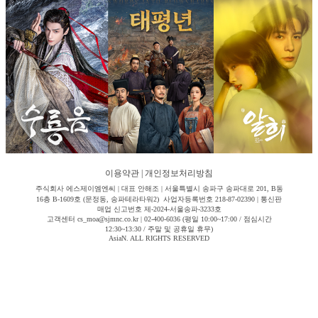
이용약관
|
개인정보처리방침
주식회사 에스제이엠엔씨 | 대표 안해조 | 서울특별시 송파구 송파대로 201, B동
16층 B-1609호 (문정동, 송파테라타워2) 사업자등록번호 218-87-02390 | 통신판
매업 신고번호 제-2024-서울송파-3233호
고객센터 cs_moa@sjmnc.co.kr | 02-400-6036 (평일 10:00~17:00 / 점심시간
12:30~13:30 / 주말 및 공휴일 휴무)
AsiaN. ALL RIGHTS RESERVED