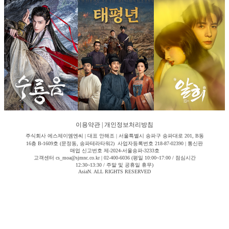
이용약관
|
개인정보처리방침
주식회사 에스제이엠엔씨 | 대표 안해조 | 서울특별시 송파구 송파대로 201, B동
16층 B-1609호 (문정동, 송파테라타워2) 사업자등록번호 218-87-02390 | 통신판
매업 신고번호 제-2024-서울송파-3233호
고객센터 cs_moa@sjmnc.co.kr | 02-400-6036 (평일 10:00~17:00 / 점심시간
12:30~13:30 / 주말 및 공휴일 휴무)
AsiaN. ALL RIGHTS RESERVED