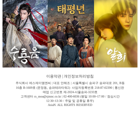
이용약관
|
개인정보처리방침
주식회사 에스제이엠엔씨 | 대표 안해조 | 서울특별시 송파구 송파대로 201, B동
16층 B-1609호 (문정동, 송파테라타워2) 사업자등록번호 218-87-02390 | 통신판
매업 신고번호 제-2024-서울송파-3233호
고객센터 cs_moa@sjmnc.co.kr | 02-400-6036 (평일 10:00~17:00 / 점심시간
12:30~13:30 / 주말 및 공휴일 휴무)
AsiaN. ALL RIGHTS RESERVED