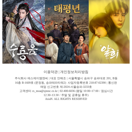
이용약관
|
개인정보처리방침
주식회사 에스제이엠엔씨 | 대표 안해조 | 서울특별시 송파구 송파대로 201, B동
16층 B-1609호 (문정동, 송파테라타워2) 사업자등록번호 218-87-02390 | 통신판
매업 신고번호 제-2024-서울송파-3233호
고객센터 cs_moa@sjmnc.co.kr | 02-400-6036 (평일 10:00~17:00 / 점심시간
12:30~13:30 / 주말 및 공휴일 휴무)
AsiaN. ALL RIGHTS RESERVED