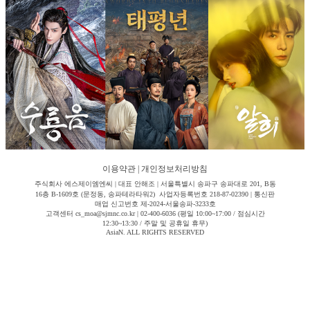
이용약관
|
개인정보처리방침
주식회사 에스제이엠엔씨 | 대표 안해조 | 서울특별시 송파구 송파대로 201, B동
16층 B-1609호 (문정동, 송파테라타워2) 사업자등록번호 218-87-02390 | 통신판
매업 신고번호 제-2024-서울송파-3233호
고객센터 cs_moa@sjmnc.co.kr | 02-400-6036 (평일 10:00~17:00 / 점심시간
12:30~13:30 / 주말 및 공휴일 휴무)
AsiaN. ALL RIGHTS RESERVED