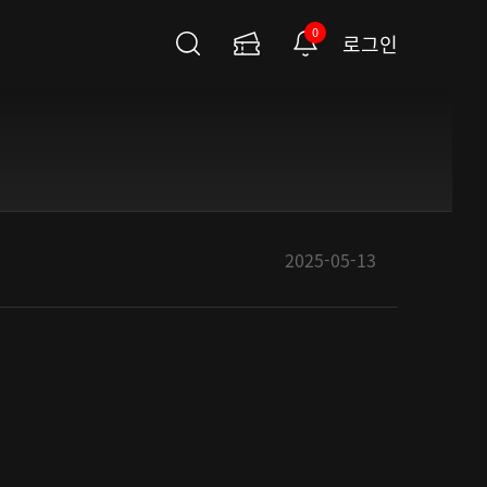
0
로그인
검
이
알
색
용
림
권
페
이
지
2025-05-13