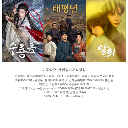
이용약관
|
개인정보처리방침
주식회사 에스제이엠엔씨 | 대표 안해조 | 서울특별시 송파구 송파대로 201, B동
16층 B-1609호 (문정동, 송파테라타워2) 사업자등록번호 218-87-02390 | 통신판
매업 신고번호 제-2024-서울송파-3233호
고객센터 cs_moa@sjmnc.co.kr | 02-400-6036 (평일 10:00~17:00 / 점심시간
12:30~13:30 / 주말 및 공휴일 휴무)
AsiaN. ALL RIGHTS RESERVED