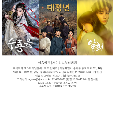
이용약관
|
개인정보처리방침
주식회사 에스제이엠엔씨 | 대표 안해조 | 서울특별시 송파구 송파대로 201, B동
16층 B-1609호 (문정동, 송파테라타워2) 사업자등록번호 218-87-02390 | 통신판
매업 신고번호 제-2024-서울송파-3233호
고객센터 cs_moa@sjmnc.co.kr | 02-400-6036 (평일 10:00~17:00 / 점심시간
12:30~13:30 / 주말 및 공휴일 휴무)
AsiaN. ALL RIGHTS RESERVED