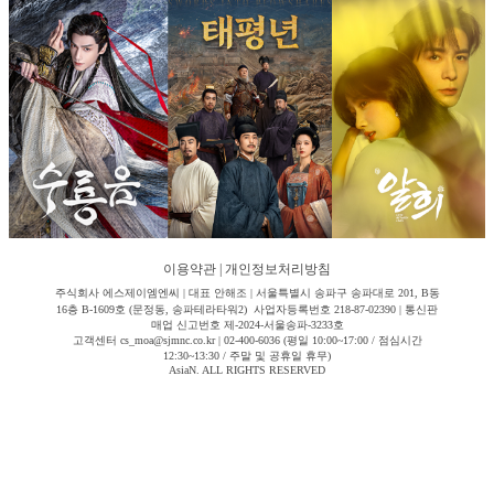
이용약관
|
개인정보처리방침
주식회사 에스제이엠엔씨 | 대표 안해조 | 서울특별시 송파구 송파대로 201, B동
16층 B-1609호 (문정동, 송파테라타워2) 사업자등록번호 218-87-02390 | 통신판
매업 신고번호 제-2024-서울송파-3233호
고객센터 cs_moa@sjmnc.co.kr | 02-400-6036 (평일 10:00~17:00 / 점심시간
12:30~13:30 / 주말 및 공휴일 휴무)
AsiaN. ALL RIGHTS RESERVED