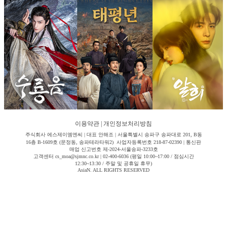
이용약관
|
개인정보처리방침
주식회사 에스제이엠엔씨 | 대표 안해조 | 서울특별시 송파구 송파대로 201, B동
16층 B-1609호 (문정동, 송파테라타워2) 사업자등록번호 218-87-02390 | 통신판
매업 신고번호 제-2024-서울송파-3233호
고객센터 cs_moa@sjmnc.co.kr | 02-400-6036 (평일 10:00~17:00 / 점심시간
12:30~13:30 / 주말 및 공휴일 휴무)
AsiaN. ALL RIGHTS RESERVED